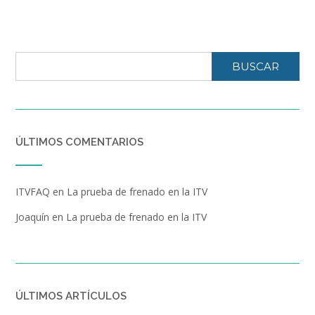
de
mi
coche?»
BUSCAR
ÚLTIMOS COMENTARIOS
ITVFAQ
en
La prueba de frenado en la ITV
Joaquín
en
La prueba de frenado en la ITV
ÚLTIMOS ARTÍCULOS