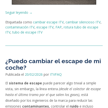
«El
Seguir leyendo
→
escape
Etiquetada como
cambiar escape ITV
,
cambiar silencioso ITV
,
en
contaminación ITV
,
escape ITV
,
FAP
,
rotura tubo de escape
los
ITV
,
tubo de escape ITV
vehículos»
¿Puedo cambiar el escape de mi
coche?
Publicada el
20/02/2026
por
ITVFAQ
El
sistema de escape
puede parecer algo trivial a simple
vista, sin embargo, la línea entera
(desde el colector de escape
hasta el último tramo por el que salen los gases)
, está
diseñado por los ingenieros de la marca para reducir las
emisiones
contaminantes
, controlar el
ruido
e incluso