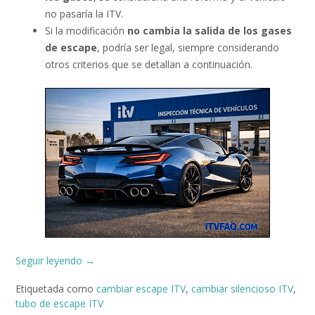
no pasaría la ITV.
Si la modificación
no cambia la salida de los gases
de escape
, podría ser legal, siempre considerando
otros criterios que se detallan a continuación.
«¿Puedo
Seguir leyendo
→
cambiar
Etiquetada como
cambiar escape ITV
,
cambiar silencioso ITV
,
el
tubo de escape ITV
escape